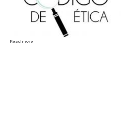
Read more
about
Código
de
Ética