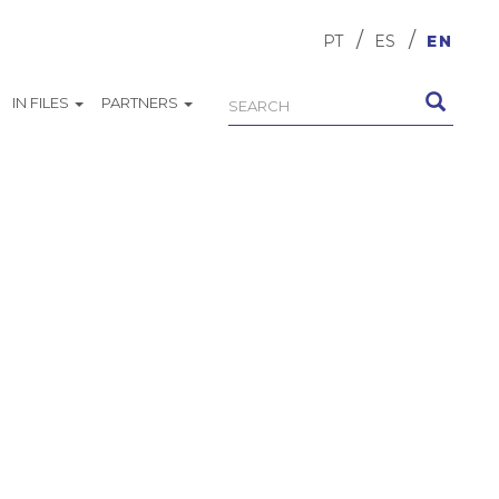
PT
ES
EN
IN FILES
PARTNERS
Search
Search
form