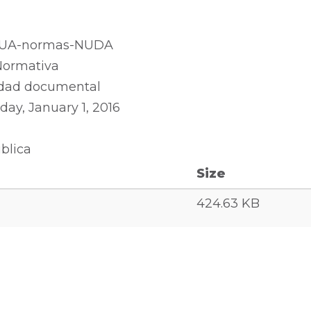
UA-normas-NUDA
Normativa
dad documental
iday, January 1, 2016
blica
Size
424.63 KB