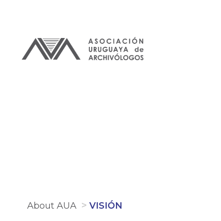
Skip
to
main
content
About AUA
VISIÓN