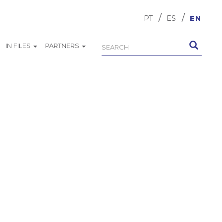
PT
ES
EN
IN FILES
PARTNERS
Search
Search
form