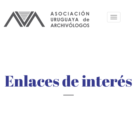
Skip
to
Toggle
main
navigation
content
Enlaces de interés