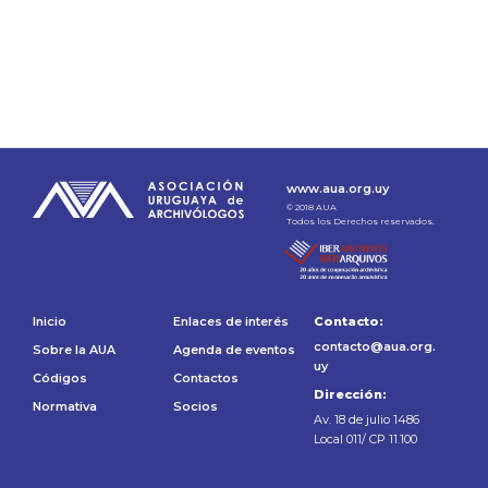
www.aua.org.uy
© 2018 AUA
Todos los Derechos reservados.
Inicio
Enlaces de interés
Contacto:
contacto@aua.org.
Sobre la AUA
Agenda de eventos
uy
Códigos
Contactos
Dirección:
Normativa
Socios
Av. 18 de julio 1486
Local 011/ CP 11.100