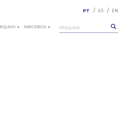
PT
ES
EN
ARQUIVO
PARCEIROS
Formulário
Pesquisa
de
busca