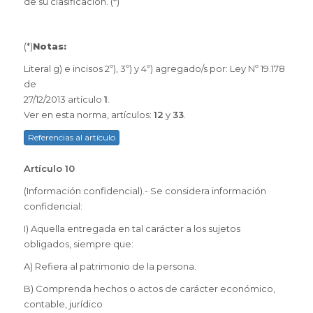
de su clasificación. (*)
(*)
Notas:
Literal g) e incisos 2º), 3º) y 4º) agregado/s por: Ley Nº 19.178
de
27/12/2013 artículo
1
.
Ver en esta norma, artículos:
12
y
33
.
Referencias al artículo
Artículo 10
(Información confidencial).- Se considera información
confidencial:
I) Aquella entregada en tal carácter a los sujetos
obligados, siempre que:
A) Refiera al patrimonio de la persona.
B) Comprenda hechos o actos de carácter económico,
contable, jurídico