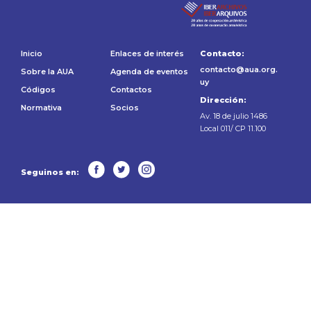
Inicio
Enlaces de interés
Contacto:
contacto@aua.org.
Sobre la AUA
Agenda de eventos
uy
Códigos
Contactos
Dirección:
Normativa
Socios
Av. 18 de julio 1486
Local 011/ CP 11.100
Seguinos en: