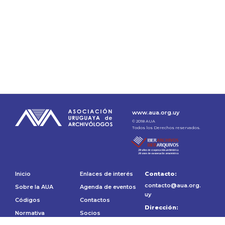
www.aua.org.uy
© 2018 AUA
Todos los Derechos reservados.
Inicio
Enlaces de interés
Contacto:
contacto@aua.org.
Sobre la AUA
Agenda de eventos
uy
Códigos
Contactos
Dirección:
Normativa
Socios
Av. 18 de julio 1486