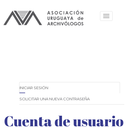
Pasar
al
Toggle
contenido
navigation
principal
Solapas
principales
INICIAR SESIÓN
(SOLAPA
ACTIVA)
SOLICITAR UNA NUEVA CONTRASEÑA
Cuenta de usuario