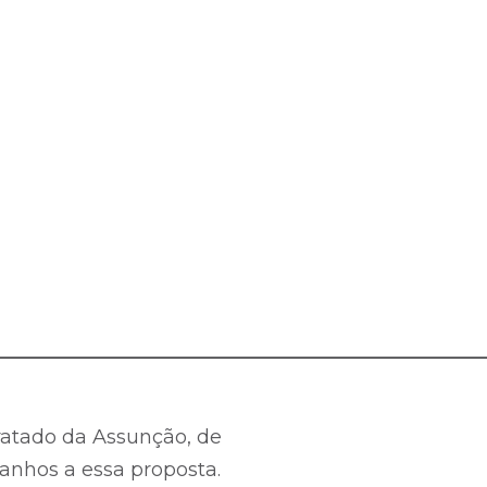
_________________________________________________
atado da Assunção, de
ranhos a essa proposta.