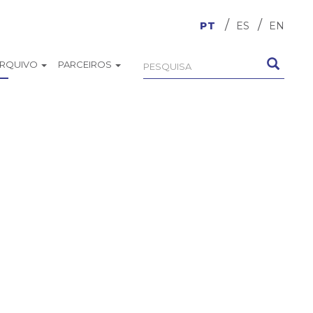
PT
ES
EN
ARQUIVO
PARCEIROS
Formulário
Pesquisa
de
busca