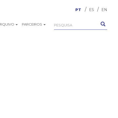
PT
ES
EN
ARQUIVO
PARCEIROS
Formulário
Pesquisa
de
busca