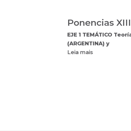
Ponencias XIII 
EJE 1 TEMÁTICO Teoría
(ARGENTINA) y
Leia mais
sobre
Ponencias
XIII
CAM
-
Sala
Azul
-
2019