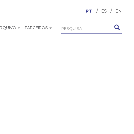
PT
ES
EN
ARQUIVO
PARCEIROS
Formulário
Pesquisa
de
busca