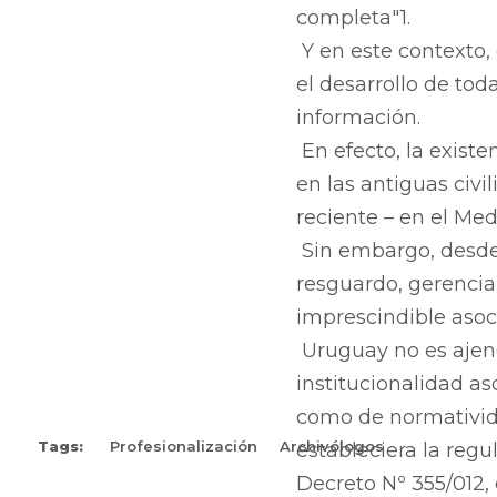
completa"1.
Y en este contexto,
el desarrollo de tod
información.
En efecto, la exist
en las antiguas civi
reciente – en el Medi
Sin embargo, desde h
resguardo, gerencia
imprescindible asoc
Uruguay no es ajeno 
institucionalidad as
como de normativida
Tags:
Profesionalización
Archivólogos
estableciera la regu
Decreto Nº 355/012, 