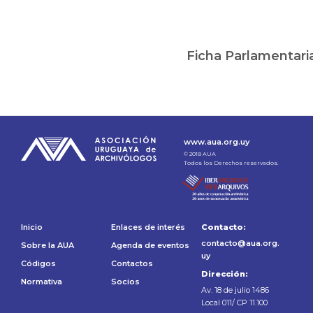
Ficha Parlamentari
www.aua.org.uy
© 2018 AUA
Todos los Derechos reservados.
Inicio
Enlaces de interés
Contacto:
contacto@aua.org.
Sobre la AUA
Agenda de eventos
uy
Códigos
Contactos
Dirección:
Normativa
Socios
Av. 18 de julio 1486
Local 011/ CP 11.100