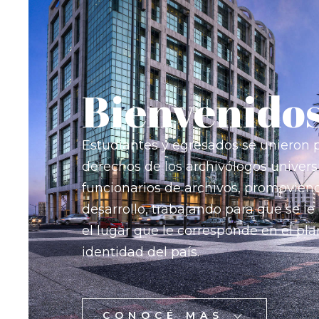
Bienvenido
Estudiantes y egresados se unieron 
derechos de los archivólogos universi
funcionarios de archivos, promovien
desarrollo, trabajando para que se le
el lugar que le corresponde en el pla
identidad del país.
CONOCÉ MAS