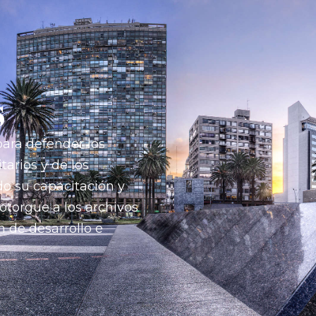
s
para defender los
tarios y de los
do su capacitación y
 otorgue a los archivos
n de desarrollo e